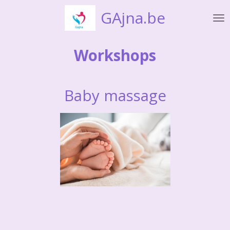
Ga
GAjna.be
direct
naar
de
Workshops
hoofdinhoud
Baby massage